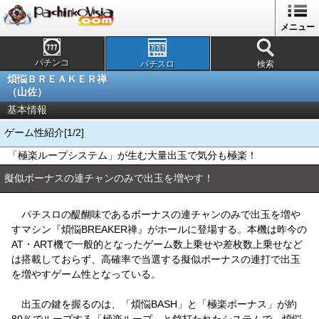
メニュー
パチンコ
パチスロ
検索
煩悩ＢＲＥＡＫＥＲ禅
（山佐）
基本情報
ゲーム性紹介[1/2]
「極楽ループシステム」が生む大量出玉で気分も極楽！
擬似ボーナスの連チャンのみで出玉を増やす！
パチスロの醍醐味であるボーナスの連チャンのみで出玉を増や
すマシン『煩悩BREAKER禅』がホールに登場する。本機は昨今の
AT・ART機で一般的となったゲーム数上乗せや差枚数上乗せなど
は搭載しておらず、高確率で当選する擬似ボーナスの連打で出玉
を増やすゲーム性となっている。
出玉の鍵を握るのは、「煩悩BASH」と「極楽ボーナス」が約
80％でループする「極楽ループ」と銘打たれたシステムで、煩悩