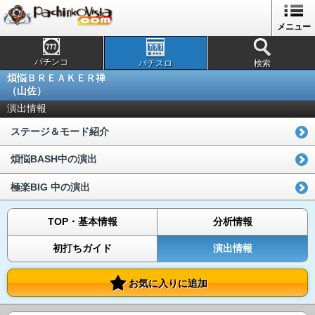
メニュー
パチンコ
パチスロ
検索
煩悩ＢＲＥＡＫＥＲ禅
（山佐）
演出情報
ステージ＆モード紹介
煩悩BASH中の演出
極楽BIG 中の演出
TOP・基本情報
分析情報
初打ちガイド
演出情報
お気に入りに追加