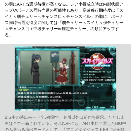
の順にART当選期待度が高くなる。レア小役成立時は内部状態ア
ップやボーナス同時当選の可能性もあり、高確移行期待度は「ス
イカ＜弱チェリー＜チャンス目＜チャンスベル」の順に、ボーナ
ス同時当選期待度に関しては「弱チェリー＜スイカ＜強チェリー
＜チャンス目＜中段チェリーor確定チェリー」の順にアップす
る。
BIG中の演出モード全5種類で、冬后以外は前作を継承。ただし楽
曲は全て一新されている。それ以外にも、ART中に当選したBIG中
のみ選べる演出モードとして、「アニメダイジェストBB（完全非