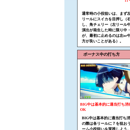
通常時の小役狙いは、まず左
リールにスイカを目押し（
し、角チェリー（左リール中
演出が発生した時に限り中・
が、最初に止めるのは左or
方が良いことがある）。
ボーナス中の打ち方
BIG中は基本的に適当打ち消
OK
BIG中は基本的に適当打ち
の際は各リールに７を狙おう
ーム小役狙いを実践しよう