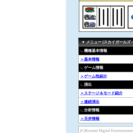
▼ メニュー [スカイガールズ
∟機種基本情報
＞基本情報
∟ゲーム情報
＞ゲーム性紹介
∟演出
＞ステージ＆モード紹介
＞連続演出
∟分析情報
＞天井情報
(C)Konami Digital Enter