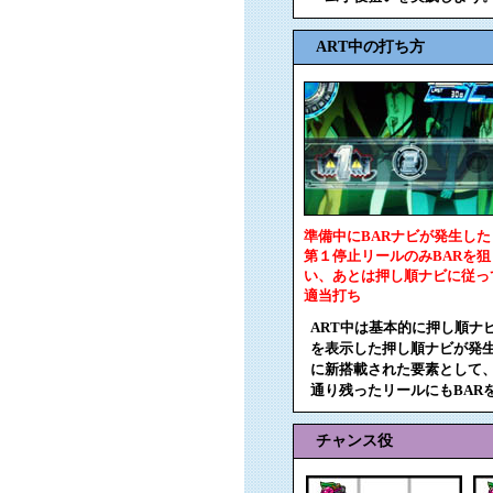
ART中の打ち方
準備中にBARナビが発生した
第１停止リールのみBARを狙
い、あとは押し順ナビに従っ
適当打ち
ART中は基本的に押し順ナ
を表示した押し順ナビが発生
に新搭載された要素として、
通り残ったリールにもBARを
チャンス役