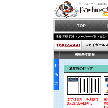
パチンコ・パチスロ総合コ
機種情報 TOP
>
メーカー一覧
>
高砂
スカイガール
機種基本情報
打
通常時の打ち方
ち
方
まずは左リール上段付
左
近にBARを目押し
時
打