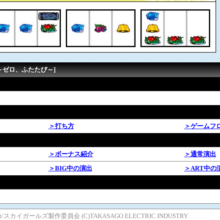
～ゼロ、ふたたび～]
＞打ち方
＞ゲームフ
＞ボーナス紹介
＞通常演出
＞BIG中の演出
＞ART中の
tainment/スカイガールズ製作委員会 (C)TAKASAGO ELECTRIC INDUSTRY