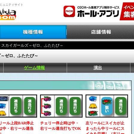
ミュニティサイト
> スカイガールズ～ゼロ、ふたたび～
ズ～ゼロ、ふたたび～
ゲーム情報
演出
リール上段BAR停止
チェリー停止時は中・
左リールにスイカが止
は中・右リール適当
右リール適当打ちでOK
まったら中リールにス
ち
イカを目押し（右リー