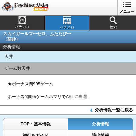
メニュー
パチンコ
パチスロ
検索
スカイガールズ〜ゼロ、ふたたび〜
（高砂）
分析情報
天井
ゲーム数天井
★ボーナス間995ゲーム
ボーナス間995ゲームハマリでARTに当選。
分析情報一覧に戻る
TOP・基本情報
分析情報
初打ちガイド
演出情報