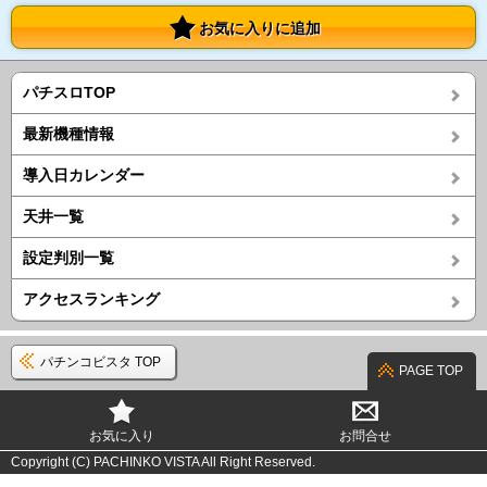
お気に入りに追加
パチスロTOP
最新機種情報
導入日カレンダー
天井一覧
設定判別一覧
アクセスランキング
パチンコビスタ TOP
PAGE TOP
お気に入り
お問合せ
Copyright (C) PACHINKO VISTA All Right Reserved.