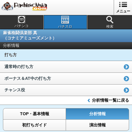
メニュー
パチンコ
パチスロ
検索
麻雀格闘倶楽部 真
（コナミアミューズメント）
分析情報
打ち方
通常時の打ち方
ボーナス＆AT中の打ち方
チャンス役
分析情報一覧に戻る
TOP・基本情報
分析情報
初打ちガイド
演出情報