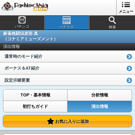
メニュー
パチンコ
パチスロ
検索
麻雀格闘倶楽部 真
（コナミアミューズメント）
演出情報
通常時のモード紹介
ボーナス＆AT紹介
設定示唆要素
TOP・基本情報
分析情報
初打ちガイド
演出情報
お気に入りに追加