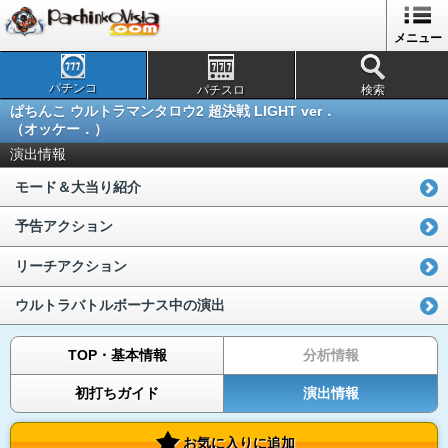
メニュー
パチンコ
パチスロ
検索
ぱちんこ ウルトラマンタロウ2 超決戦 LIGHT ver．
（オッケー．）
演出情報
モード＆大当り紹介
予告アクション
リーチアクション
ウルトラバトルボーナス中の演出
TOP・基本情報
分析情報
初打ちガイド
演出情報
お気に入りに追加