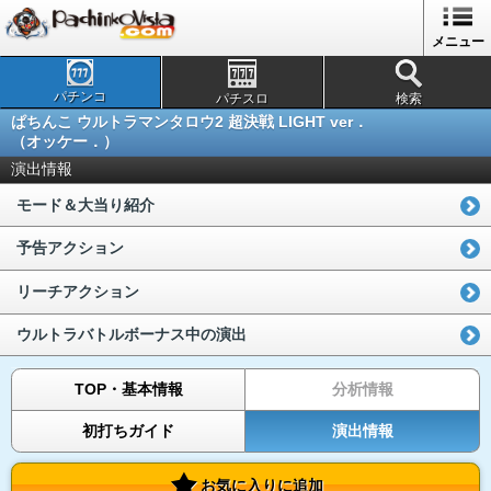
メニュー
パチンコ
パチスロ
検索
ぱちんこ ウルトラマンタロウ2 超決戦 LIGHT ver．
（オッケー．）
演出情報
モード＆大当り紹介
予告アクション
リーチアクション
ウルトラバトルボーナス中の演出
TOP・基本情報
分析情報
初打ちガイド
演出情報
お気に入りに追加