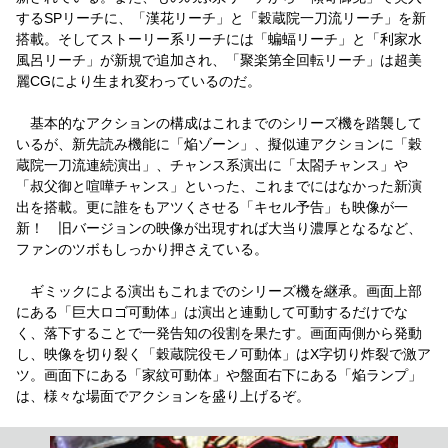
するSPリーチに、「漢花リーチ」と「穀蔵院一刀流リーチ」を新
搭載。そしてストーリー系リーチには「蝙蝠リーチ」と「利家水
風呂リーチ」が新規で追加され、「聚楽第全回転リーチ」は超美
麗CGにより生まれ変わっているのだ。
基本的なアクションの構成はこれまでのシリーズ機を踏襲して
いるが、新先読み機能に「焔ゾーン」、擬似連アクションに「穀
蔵院一刀流連続演出」、チャンス系演出に「太閤チャンス」や
「叔父御と喧嘩チャンス」といった、これまでにはなかった新演
出を搭載。更に誰をもアツくさせる「キセル予告」も映像が一
新！ 旧バージョンの映像が出現すれば大当り濃厚となるなど、
ファンのツボもしっかり押さえている。
ギミックによる演出もこれまでのシリーズ機を継承。画面上部
にある「巨大ロゴ可動体」は演出と連動して可動するだけでな
く、落下することで一発告知の役割を果たす。画面両側から発動
し、映像を切り裂く「穀蔵院役モノ可動体」はX字切り炸裂で激ア
ツ。画面下にある「家紋可動体」や盤面右下にある「焔ランプ」
は、様々な場面でアクションを盛り上げるぞ。