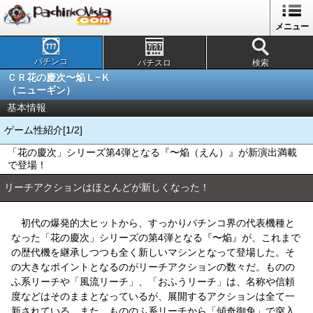
メニュー
パチンコ
パチスロ
検索
ＣＲ花の慶次〜焔Ｌ−Ｋ
（ニューギン）
基本情報
ゲーム性紹介[1/2]
「花の慶次」シリーズ第4弾となる『〜焔（えん）』が新演出満載
で登場！
リーチアクションはほとんどが新しくなった！
初代の爆発的大ヒットから、すっかりパチンコ界の代表機種と
なった「花の慶次」シリーズの第4弾となる『〜焔』が、これまで
の歴代機を継承しつつも全く新しいマシンとなって登場した。そ
の大きなポイントとなるのがリーチアクションの数々だ。ものの
ふ系リーチや「風流リーチ」、「おふうリーチ」は、名称や信頼
度などはそのままとなっているが、展開するアクションは全て一
新されている。また、もののふ系リーチから「傾奇御免」で突入