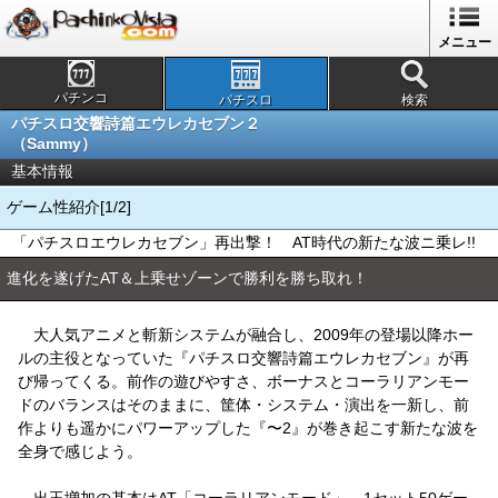
メニュー
パチンコ
パチスロ
検索
パチスロ交響詩篇エウレカセブン２
（Sammy）
基本情報
ゲーム性紹介[1/2]
「パチスロエウレカセブン」再出撃！ AT時代の新たな波ニ乗レ!!
進化を遂げたAT＆上乗せゾーンで勝利を勝ち取れ！
大人気アニメと斬新システムが融合し、2009年の登場以降ホー
ルの主役となっていた『パチスロ交響詩篇エウレカセブン』が再
び帰ってくる。前作の遊びやすさ、ボーナスとコーラリアンモー
ドのバランスはそのままに、筐体・システム・演出を一新し、前
作よりも遥かにパワーアップした『〜2』が巻き起こす新たな波を
全身で感じよう。
出玉増加の基本はAT「コーラリアンモード」。1セット50ゲー