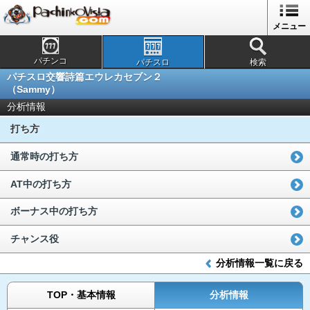
メニュー
パチンコ
パチスロ
検索
パチスロ交響詩篇エウレカセブン２
（Sammy）
分析情報
打ち方
通常時の打ち方
AT中の打ち方
ボーナス中の打ち方
チャンス役
分析情報一覧に戻る
TOP・基本情報
分析情報