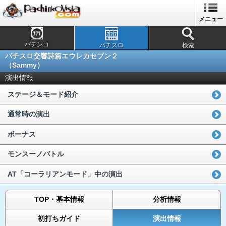
メニュー
パチンコ
パチスロ
検索
パチスロ交響詩篇エウレカセブン２
（Sammy）
演出情報
ステージ＆モード紹介
通常時の演出
ボーナス
モンスーノバトル
AT「コーラリアンモード」中の演出
TOP・基本情報
分析情報
初打ちガイド
演出情報