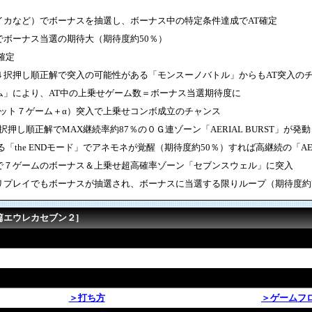
イカなど）でボーナスを抽選し、ボーナス中の特定条件達成でAT確定
でボーナス当選の期待大（期待度約50％）
確定
４択押し順正解で突入の可能性がある「モンスーノバトル」からもAT突入の
ム」により、AT中の上乗せゲーム数＝ボーナス当選期待度に
（１セット７ゲーム＋α）突入で上乗せコンボ成立のチャンス
の４択押し順正解でMAX継続率約87％の０Ｇ連ゾーン「AERIAL BURST」が発動
「the ENDモード」でアネモネが覚醒（期待度約50％）すれば高継続の「AERI
で７ゲームのボーナス＆上乗せ超高確率ゾーン「セブンスウェル」に突入
リプレイでもボーナスが抽選され、ボーナスに当選する限りループ（期待度約
篇エウレカセブン２]
＞打ち方
＞ゲームフ