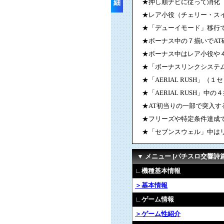
★押し順ナビに従って消化
細
★レア小役（チェリー・ス
★「デューイモード」移行
★ボーナス中の７揃いでAT
★ボーナス中はレア小役や
★「ボーナスリンクシステ
★「AERIAL RUSH」
★「AERIAL RUSH」中
★AT初当りの一部で突入する
★フリーズや特定条件達成
★「セブンスウェル」中は
▼ メニュー [パチスロ交響詩
∟機種基本情報
＞基本情報
∟ゲーム情報
＞ゲーム性紹介