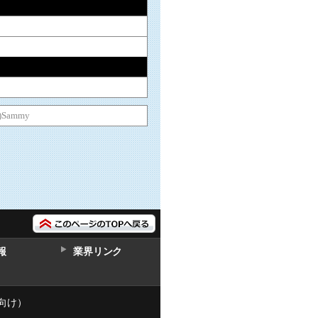
C)Sammy
報
業界リンク
向け）