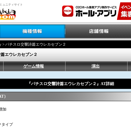
ミュニティサイト
y
> パチスロ交響詩篇エウレカセブン２
詩篇エウレカセブン２
ゲーム情報
演出
『パチスロ交響詩篇エウレカセブン２』AT詳細
AT）
増加
クタイプ