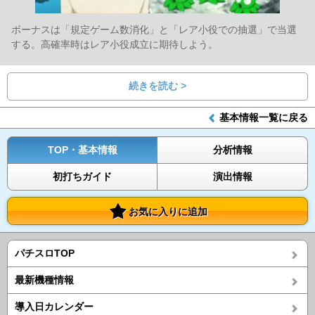
ボーナスは「規定ゲーム数消化」と「レア小役での抽選」で当選
する。高確率時はレア小役成立に期待しよう。
続きを読む >
基本情報一覧に戻る
TOP・基本情報
分析情報
初打ちガイド
演出情報
お気に入りに追加
パチスロTOP
最新機種情報
導入日カレンダー