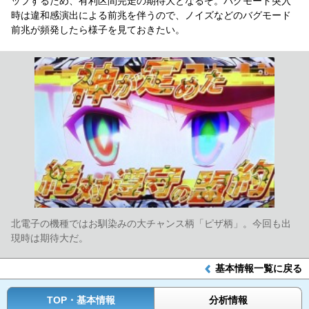
ップするため、有利区間完走の期待大となるぞ。バグモード突入
時は違和感演出による前兆を伴うので、ノイズなどのバグモード
前兆が頻発したら様子を見ておきたい。
北電子の機種ではお馴染みの大チャンス柄「ピザ柄」。今回も出
現時は期待大だ。
基本情報一覧に戻る
TOP・基本情報
分析情報