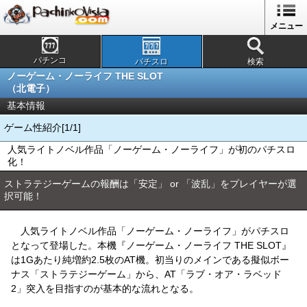
メニュー
パチンコ
パチスロ
検索
ノーゲーム・ノーライフ THE SLOT
（北電子）
基本情報
ゲーム性紹介[1/1]
人気ライトノベル作品「ノーゲーム・ノーライフ」が初のパチスロ
化！
ストラテジーゲームの報酬は「安定」 or 「波乱」をプレイヤーが選
択可能！
人気ライトノベル作品「ノーゲーム・ノーライフ」がパチスロ
となって登場した。本機『ノーゲーム・ノーライフ THE SLOT』
は1Gあたり純増約2.5枚のAT機。初当りのメインである擬似ボー
ナス「ストラテジーゲーム」から、AT「ラブ・オア・ラベッド
2」突入を目指すのが基本的な流れとなる。