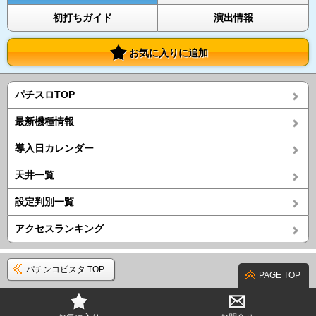
初打ちガイド
演出情報
お気に入りに追加
パチスロTOP
最新機種情報
導入日カレンダー
天井一覧
設定判別一覧
アクセスランキング
パチンコビスタ TOP
PAGE TOP