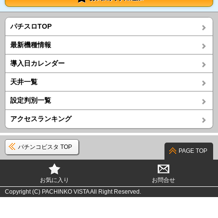
パチスロTOP
最新機種情報
導入日カレンダー
天井一覧
設定判別一覧
アクセスランキング
パチンコビスタ TOP
PAGE TOP
お気に入り
お問合せ
Copyright (C) PACHINKO VISTA All Right Reserved.