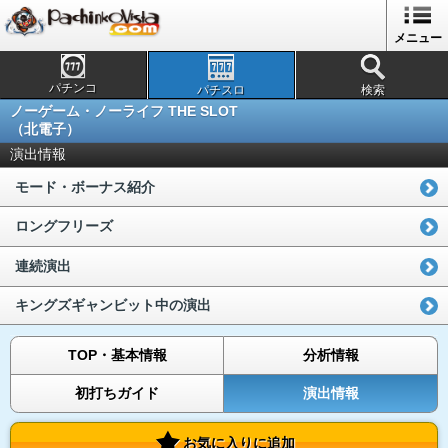
メニュー
パチンコ
パチスロ
検索
ノーゲーム・ノーライフ THE SLOT
（北電子）
演出情報
モード・ボーナス紹介
ロングフリーズ
連続演出
キングズギャンビット中の演出
TOP・基本情報
分析情報
初打ちガイド
演出情報
お気に入りに追加