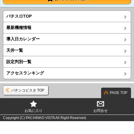
パチスロTOP
最新機種情報
導入日カレンダー
天井一覧
設定判別一覧
アクセスランキング
パチンコビスタ TOP
PAGE TOP
お気に入り
お問合せ
Copyright (C) PACHINKO VISTA All Right Reserved.