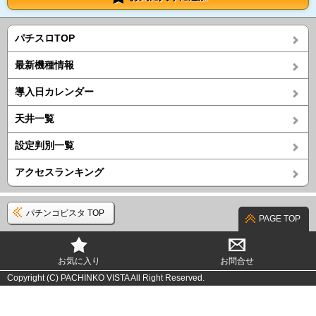
パチスロTOP
最新機種情報
導入日カレンダー
天井一覧
設定判別一覧
アクセスランキング
パチンコビスタ TOP
PAGE TOP
お気に入り
お問合せ
Copyright (C) PACHINKO VISTA All Right Reserved.