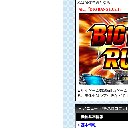
ればART当選となる。
ART「BIG BANG RUSH」
▲初期ゲーム数50or315ゲ
る。消化中はレア小役などで
▼ メニュー [パチスロコブラ]
∟機種基本情報
＞基本情報