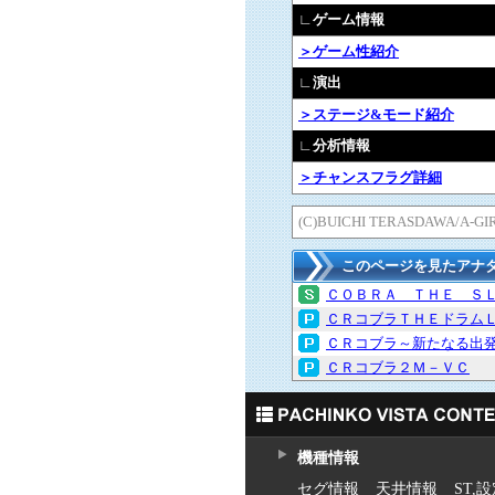
∟ゲーム情報
＞ゲーム性紹介
∟演出
＞ステージ&モード紹介
∟分析情報
＞チャンスフラグ詳細
(C)BUICHI TERASDAWA/A-GIR
このページを見たアナ
ＣＯＢＲＡ ＴＨＥ Ｓ
ＣＲコブラＴＨＥドラム
ＣＲコブラ～新たなる出
ＣＲコブラ２Ｍ－ＶＣ
機種情報
セグ情報
天井情報
ST,