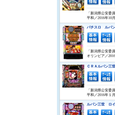
「新潟県公安委員会
平和／2016年1
パチスロ ルパン
「新潟県公安委員会
オリンピア／20
ＣＲＡルパン三世
「新潟県公安委員会
平和／2016年１
ルパン三世 ロイ