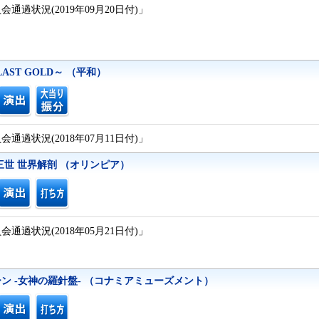
通過状況(2019年09月20日付)」
AST GOLD～ （平和）
通過状況(2018年07月11日付)」
三世 世界解剖 （オリンピア）
通過状況(2018年05月21日付)」
ン -女神の羅針盤- （コナミアミューズメント）