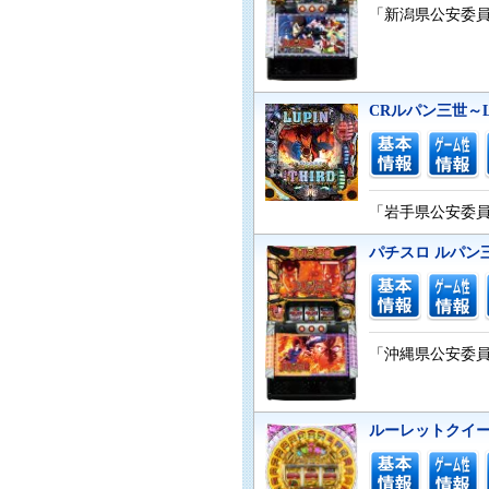
「新潟県公安委員会
CRルパン三世～L
「岩手県公安委員会
パチスロ ルパン
「沖縄県公安委員会
ルーレットクイー