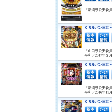
「新潟県公安委員会
ＣＲルパン三世～
「山口県公安委員会
平和／2017年２
ＣＲルパン三世～
「新潟県公安委員会
平和／2016年1
ＣＲルパン三世～