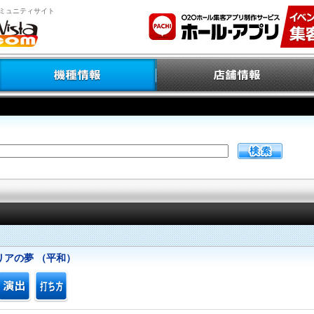
ミュニティサイト
リアの夢 （平和）