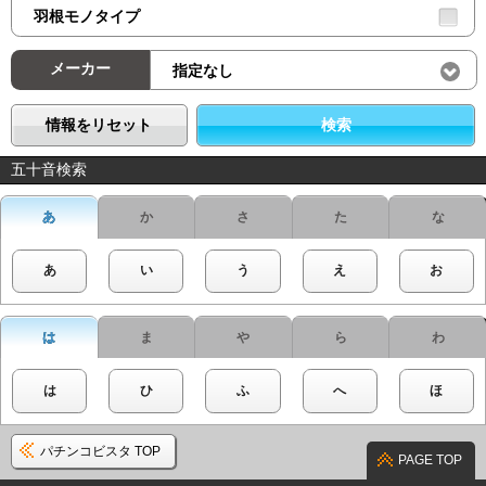
羽根モノタイプ
メーカー
指定なし
情報をリセット
検索
五十音検索
あ
か
さ
た
な
あ
い
う
え
お
は
ま
や
ら
わ
は
ひ
ふ
へ
ほ
パチンコビスタ TOP
PAGE TOP