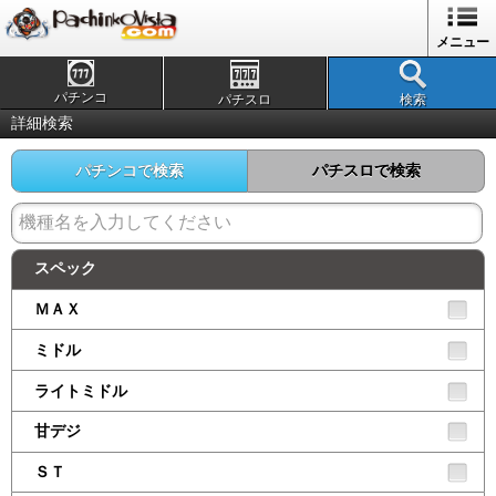
メニュー
パチンコ
パチスロ
検索
詳細検索
パチンコで検索
パチスロで検索
スペック
ＭＡＸ
ミドル
ライトミドル
甘デジ
ＳＴ