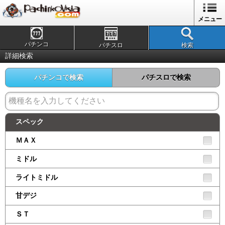
メニュー
パチンコ
パチスロ
検索
詳細検索
パチンコで検索
パチスロで検索
スペック
ＭＡＸ
ミドル
ライトミドル
甘デジ
ＳＴ