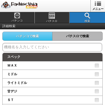
メニュー
パチンコ
パチスロ
検索
詳細検索
パチンコで検索
パチスロで検索
スペック
ＭＡＸ
ミドル
ライトミドル
甘デジ
ＳＴ