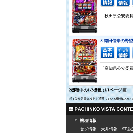
「秋田県公安委員会
S 織田信奈の野
「高知県公安委員会
2機種中の1-2機種 (1/1ページ目)
(注) 公安委員会検定を通過している機種につ
機種情報
セグ情報
天井情報
ST,