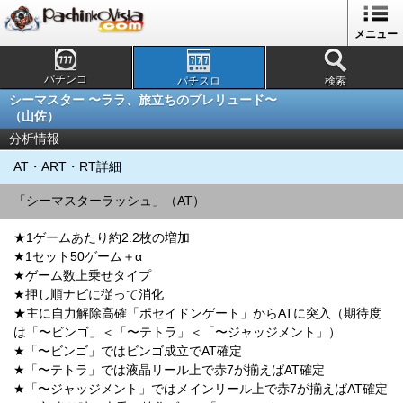
メニュー
パチンコ
パチスロ
検索
シーマスター 〜ララ、旅立ちのプレリュード〜
（山佐）
分析情報
AT・ART・RT詳細
「シーマスターラッシュ」（AT）
★1ゲームあたり約2.2枚の増加
★1セット50ゲーム＋α
★ゲーム数上乗せタイプ
★押し順ナビに従って消化
★主に自力解除高確「ポセイドンゲート」からATに突入（期待度
は「〜ビンゴ」＜「〜テトラ」＜「〜ジャッジメント」）
★「〜ビンゴ」ではビンゴ成立でAT確定
★「〜テトラ」では液晶リール上で赤7が揃えばAT確定
★「〜ジャッジメント」ではメインリール上で赤7が揃えばAT確定