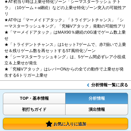
★AT初当り時は上乗せ特化ゾーン「シーマスターラッシュ テト
ラ」（10ゲーム＋α継続）などの上乗せ特化ゾーン突入の可能性ア
リ
★AT中は「マーメイドアタック」「トライデントチャンス」「シ
ーマスターラッシュキング」「究極Vアタック」発動の可能性アリ
★「マーメイドアタック」はMAX90％継続の0G連でゲーム数上乗
せ
★「トライデントチャンス」は1セット7ゲームで、赤7揃いで上乗
せ＆残りゲーム数を再セットするST風特化ゾーン
★「シーマスターラッシュキング」は、5ゲーム間必ずレア小役成
立＆上乗せが発生
★「究極Vアタック」はレバーONからの全ての動作で上乗せが発
生する6トリガー上乗せ
分析情報一覧に戻る
TOP・基本情報
分析情報
初打ちガイド
演出情報
お気に入りに追加