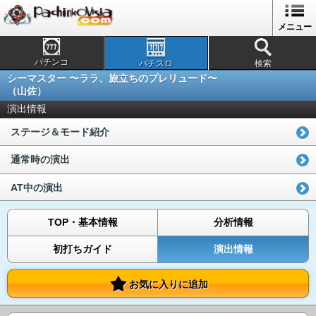
メニュー
パチンコ
パチスロ
検索
シーマスター 〜ララ、旅立ちのプレリュード〜
（山佐）
演出情報
ステージ＆モード紹介
通常時の演出
AT中の演出
TOP・基本情報
分析情報
初打ちガイド
演出情報
お気に入りに追加