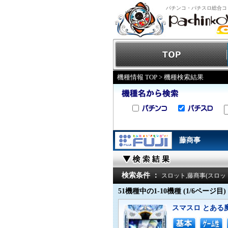
パチンコ・パチスロ総合コ
機種情報 TOP
> 機種検索結果
藤商事
検索条件 ：
スロット,藤商事(スロッ
51機種中の1-10機種 (1/6ページ目)
スマスロ とある