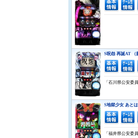
S呪怨 再誕AT 
「石川県公安委員会
S地獄少女 あと
「福井県公安委員会