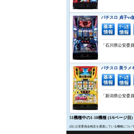
パチスロ 貞子vs
「石川県公安委員会
パチスロ 美ラメ
「新潟県公安委員会
51機種中の1-10機種 (1/6ページ目)
(注) 公安委員会検定を通過している機種につ