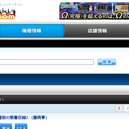
ミュニティサイト
ト)
１
魔術の禁書目録2 （藤商事）