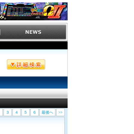
２
３
４
５
６
最後へ
>>