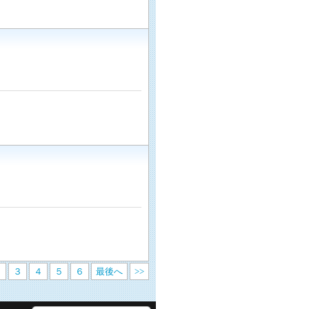
２
３
４
５
６
最後へ
>>