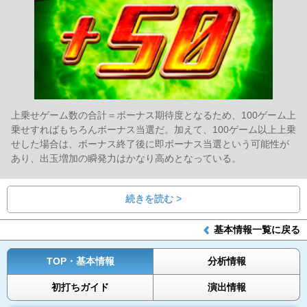
上乗せゲーム数の合計＝ボーナス期待度となるため、100ゲーム上
乗せすればもちろんボーナス当選だ。加えて、100ゲーム以上上乗
せした場合は、ボーナス終了後に即ボーナス当選という可能性が
あり、出玉増加の瞬発力はかなり高めとなっている。
続きを読む >
基本情報一覧に戻る
TOP・基本情報
分析情報
初打ちガイド
演出情報