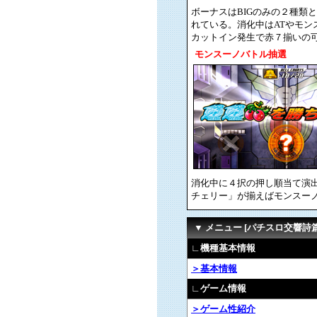
ボーナスはBIGのみの２種類
れている。消化中はATやモン
カットイン発生で赤７揃いの
モンスーノバトル抽選
消化中に４択の押し順当て演
チェリー」が揃えばモンスー
▼ メニュー [パチスロ交響詩
∟機種基本情報
＞基本情報
∟ゲーム情報
＞ゲーム性紹介