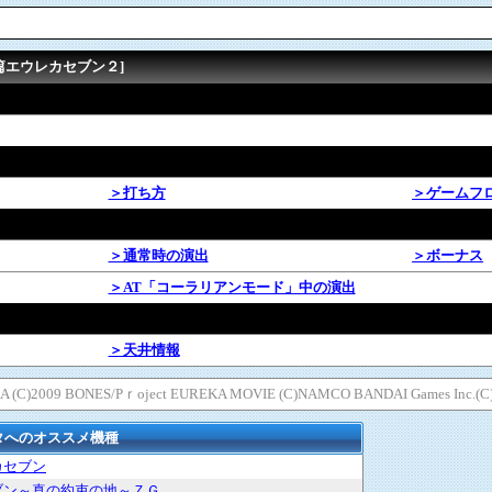
篇エウレカセブン２]
＞打ち方
＞ゲームフ
＞通常時の演出
＞ボーナス
＞AT「コーラリアンモード」中の演出
＞天井情報
KA (C)2009 BONES/Pｒoject EUREKA MOVIE (C)NAMCO BANDAI Games Inc.(
タへのオススメ機種
カセブン
ブン～真の約束の地～ＺＧ