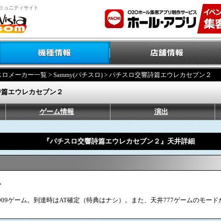
ミュニティサイト
スロメーカー一覧
>
Sammy(パチスロ)
> パチスロ交響詩篇エウレカセブン２
詩篇エウレカセブン２
ゲーム情報
演出
『パチスロ交響詩篇エウレカセブン２』天井詳細
ム
909ゲーム。到達時はAT確定（特典はナシ）。また、天井777ゲームのモー