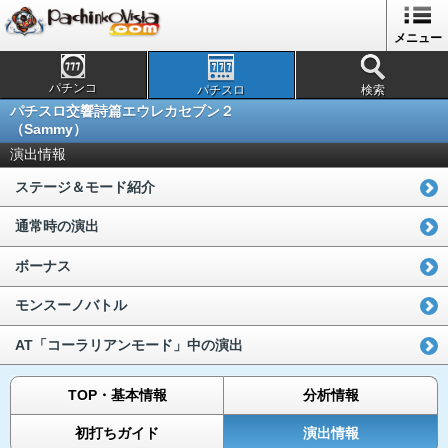
メニュー
パチンコ
パチスロ
検索
パチスロ交響詩篇エウレカセブン２
（Sammy）
演出情報
ステージ＆モード紹介
通常時の演出
ボーナス
モンスーノバトル
AT「コーラリアンモード」中の演出
TOP・基本情報
分析情報
初打ちガイド
演出情報