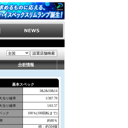
分析情報
基本スペック
3&2&10&14
大当り確率
1/387.79
大当り確率
1/63.57
ペック
100％(100回転まで)
率
約80％
4R：約504個