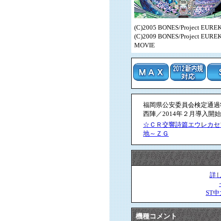
(C)2005 BONES/Project EU
(C)2009 BONES/Project EURE
MOVIE
福岡県公安委員会検定通過状況
西陣／2014年２月導入開始
☆ＣＲ交響詩篇エウレカセ
地～ＺＧ
詳
ST
機種コメント