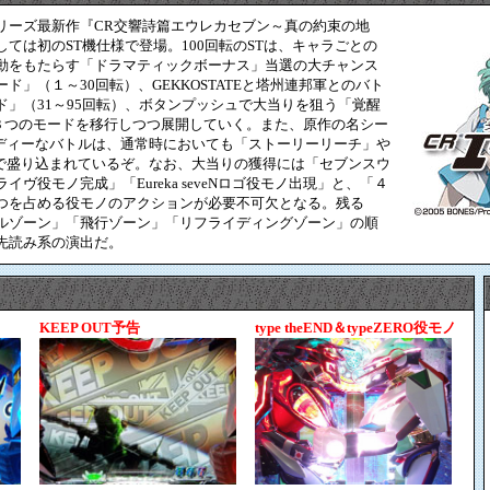
リーズ最新作『CR交響詩篇エウレカセブン～真の約束の地
ては初のST機仕様で登場。100回転のSTは、キャラごとの
動をもたらす「ドラマティックボーナス」当選の大チャンス
ド」（１～30回転）、GEKKOSTATEと塔州連邦軍とのバト
ド」（31～95回転）、ボタンプッシュで大当りを狙う「覚醒
と３つのモードを移行しつつ展開していく。また、原作の名シー
ーディーなバトルは、通常時においても「ストーリーリーチ」や
形で盛り込まれているぞ。なお、大当りの獲得には「セブンスウ
ヴ役モノ完成」「Eureka seveNロゴ役モノ出現」と、「４
つを占める役モノのアクションが必要不可欠となる。残る
ルゾーン」「飛行ゾーン」「リフライディングゾーン」の順
先読み系の演出だ。
KEEP OUT予告
type theEND＆typeZERO役モノ