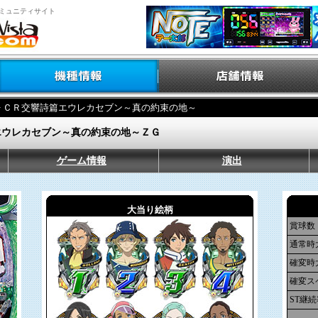
ミュニティサイト
> ＣＲ交響詩篇エウレカセブン～真の約束の地～
エウレカセブン～真の約束の地～ＺＧ
ゲーム情報
演出
大当り絵柄
賞球数
通常時
確変時
確変ス
ST継続