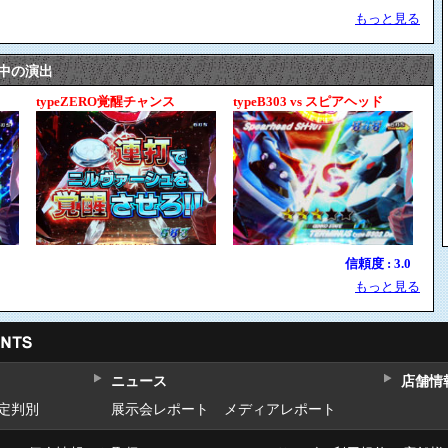
もっと見る
H」中の演出
typeZERO覚醒チャンス
typeB303 vs スピアヘッド
信頼度 : 3.0
もっと見る
ニュース
店舗情
設定判別
展示会レポート
メディアレポート