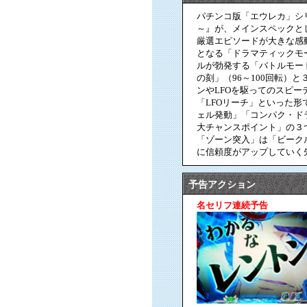
パチンコ版「エウレカ」シ
～』が、メインスペックとし
厳選エピソードが大きな感
となる「ドラマティックモー
ルが勃発する「バトルモー
の刻」（96～100回転）
ンやLFOを駆ってのスピ
「LFOリーチ」といった
ェル発動」「コンパク・ドライ
大チャンスポイント」の３
「ゾーン突入」は「ビーク
に信頼度がアップしていく
予告アクション
名セリフ連続予告