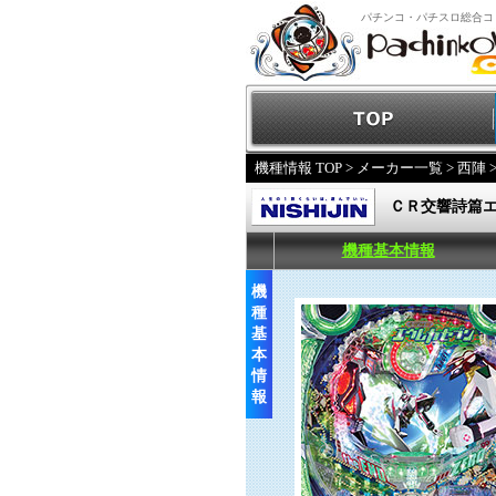
パチンコ・パチスロ総合コ
機種情報 TOP
>
メーカー一覧
>
西陣
ＣＲ交響詩篇
機種基本情報
機
種
基
本
情
報