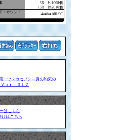
玉
8R：約1008個
16R：約2016個
ド・カウント
4or8or16R/9C
詩篇エウレカセブン～真の約束の
ネＶｅｒ．ＧＬＺ
ーはこちら
分けはこちら