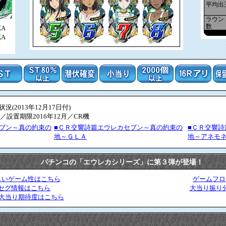
平均出
ラウン
数
REKA
KA
(2013年12月17日付)
／設置期限2016年12月／CR機
ブン～真の約束の
■ＣＲ交響詩篇エウレカセブン～真の約束の
■ＣＲ交響
地～ＧＬＡ
地～アネモ
パチンコの「エウレカシリーズ」に第３弾が登場！
しいゲーム性はこちら
ゲームフロ
セグ情報はこちら
大当り振り
中大当り期待度はこちら