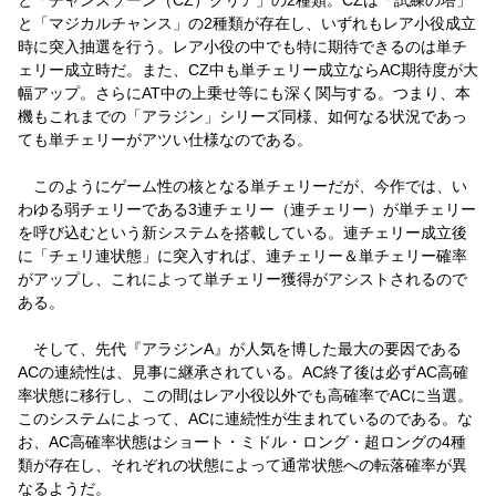
と「マジカルチャンス」の2種類が存在し、いずれもレア小役成立
時に突入抽選を行う。レア小役の中でも特に期待できるのは単チ
ェリー成立時だ。また、CZ中も単チェリー成立ならAC期待度が大
幅アップ。さらにAT中の上乗せ等にも深く関与する。つまり、本
機もこれまでの「アラジン」シリーズ同様、如何なる状況であっ
ても単チェリーがアツい仕様なのである。
このようにゲーム性の核となる単チェリーだが、今作では、い
わゆる弱チェリーである3連チェリー（連チェリー）が単チェリー
を呼び込むという新システムを搭載している。連チェリー成立後
に「チェリ連状態」に突入すれば、連チェリー＆単チェリー確率
がアップし、これによって単チェリー獲得がアシストされるので
ある。
そして、先代『アラジンA』が人気を博した最大の要因である
ACの連続性は、見事に継承されている。AC終了後は必ずAC高確
率状態に移行し、この間はレア小役以外でも高確率でACに当選。
このシステムによって、ACに連続性が生まれているのである。な
お、AC高確率状態はショート・ミドル・ロング・超ロングの4種
類が存在し、それぞれの状態によって通常状態への転落確率が異
なるようだ。