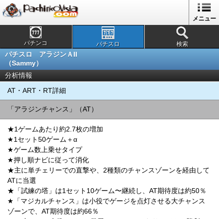
メニュー
パチンコ
パチスロ
検索
パチスロ アラジンＡII
（Sammy）
分析情報
AT・ART・RT詳細
「アラジンチャンス」（AT）
★1ゲームあたり約2.7枚の増加
★1セット50ゲーム＋α
★ゲーム数上乗せタイプ
★押し順ナビに従って消化
★主に単チェリーでの直撃や、2種類のチャンスゾーンを経由して
ATに当選
★「試練の塔」は1セット10ゲーム〜継続し、AT期待度は約50％
★「マジカルチャンス」は小役でゲージを点灯させる大チャンス
ゾーンで、AT期待度は約66％