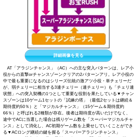
詳細画像を見る
AT「アラジンチャンス」（AC）への主な突入パターンは、レア小
役からの直撃orチャンスゾーンクリアの2パターンアリ。レア小役の
中で最も重要になるのはシリーズ伝統の激アツ小役・単チェリーだ
が、弱チェリーに相当する3連チェリー（連チェリー）も「チェリ連
状態」への突入契機の1つとして重要な役割を果たしている▼チャン
スゾーンは10ゲーム1セットの「試練の塔」（最低2セットは継続＆
期待度約50％）と「マジカルチャンス」（15ゲーム＆期待度約
66％）と呼ばれる2種類が存在。後者は期待度が高いだけでなく、
途中でACに当選した場合は残りゲーム数を「スーパーマジカルチャ
ンス」として消化し、AC初期ゲーム数を上乗せしていくことができ
る▼ACロング継続の鍵を握る「スーパーアラジンチャンス」