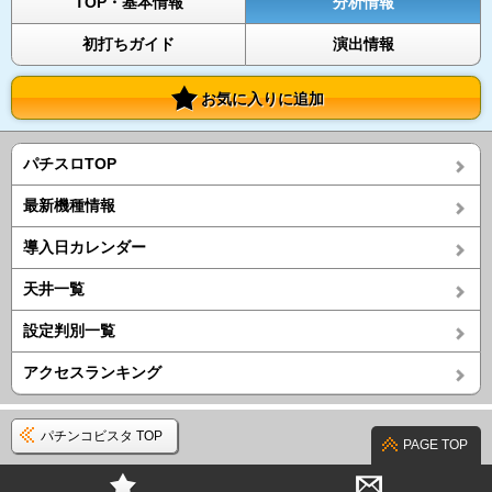
TOP・基本情報
分析情報
初打ちガイド
演出情報
お気に入りに追加
パチスロTOP
最新機種情報
導入日カレンダー
天井一覧
設定判別一覧
アクセスランキング
パチンコビスタ TOP
PAGE TOP