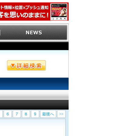
５
６
７
８
９
最後へ
>>