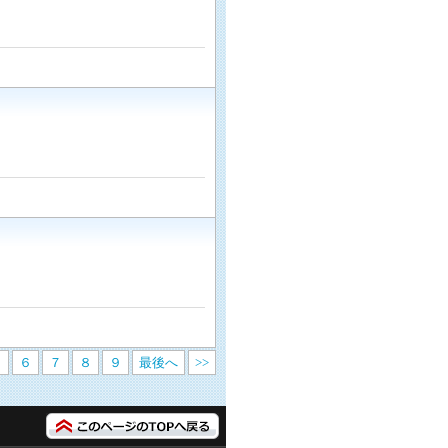
５
６
７
８
９
最後へ
>>