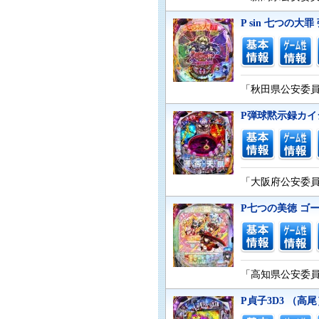
P sin 七つの大罪
「秋田県公安委員会
P弾球黙示録カイ
「大阪府公安委員会
P七つの美徳 ゴ
「高知県公安委員会
P貞子3D3 （高尾