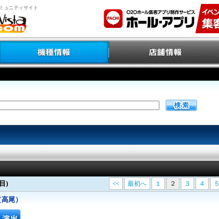
ミュニティサイト
目)
<<
最初へ
１
２
３
４
 （高尾）