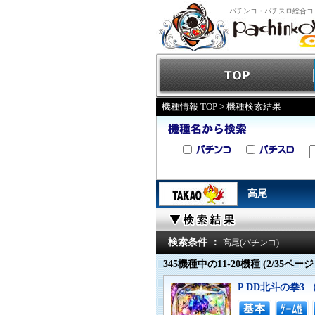
パチンコ・パチスロ総合コ
機種情報 TOP
> 機種検索結果
高尾
検索条件 ：
高尾(パチンコ)
345機種中の11-20機種 (2/35ページ
P DD北斗の拳3