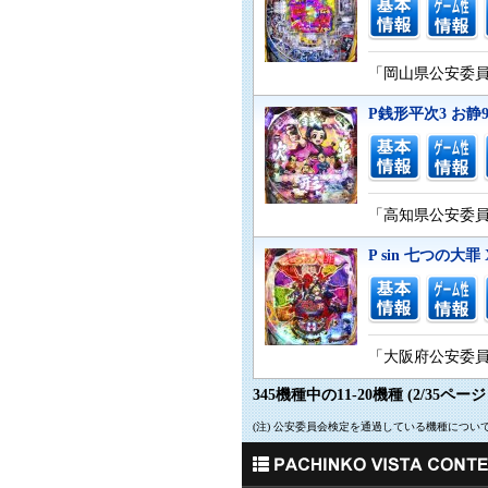
「岡山県公安委員会
P銭形平次3 お静
「高知県公安委員会
P sin 七つの大罪
「大阪府公安委員会
345機種中の11-20機種 (2/35ページ
(注) 公安委員会検定を通過している機種につ